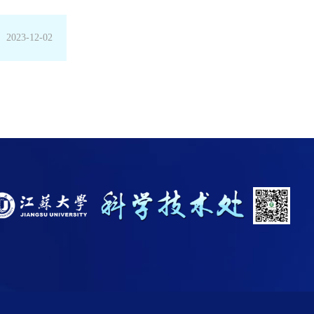
2023-12-02