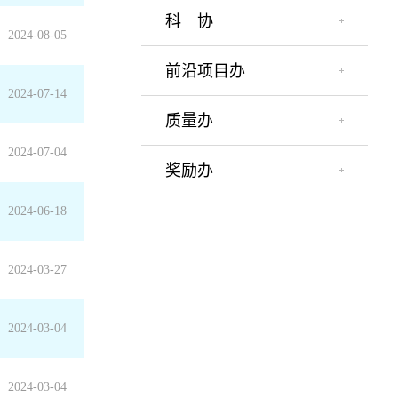
科 协
2024-08-05
前沿项目办
2024-07-14
质量办
2024-07-04
奖励办
2024-06-18
2024-03-27
2024-03-04
2024-03-04