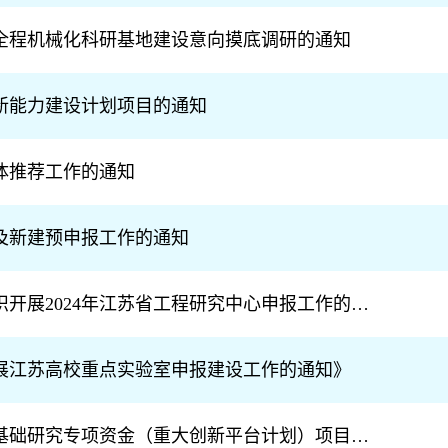
业全程机械化科研基地建设意向摸底调研的通知
创新能力建设计划项目的通知
合体推荐工作的通知
及新建预申报工作的通知
【平台申报】 关于转发《省发展改革委关于组织开展2024年江苏省工程研究中心申报工作的通知》
展江苏高校重点实验室申报建设工作的通知》
【平台申报】 转发《关于组织申报2024年度省基础研究专项资金（重大创新平台计划）项目的通知》