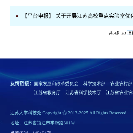
【平台申报】 关于开展江苏高校重点实验室优
共34条 2/3
首
友情链接：
国家发展和改革委员会
科学技术部
农业农村部
江苏省教育厅
江苏省科学技术厅
江苏省农业农
江苏大学科技处 Copyright ◎ 2013-2025 All Rights Reserved
地址：江苏省镇江市学府路301号