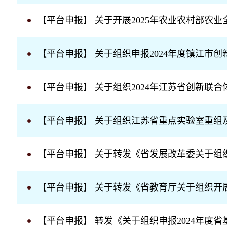
【平台申报】 关于开展2025年农业农村部农
【平台申报】 关于组织申报2024年度镇江市
【平台申报】 关于组织2024年江苏省创新联
【平台申报】 关于组织江苏省重点实验室重组
【平台申报】 关于转发《省教育厅关于组织开