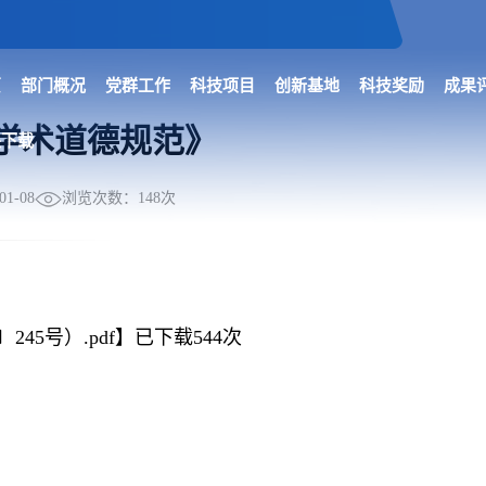
页
部门概况
党群工作
科技项目
创新基地
科技奖励
成果
学术道德规范》
关下载
浏览次数：
148
次
1-08
45号）.pdf
】已下载
544
次